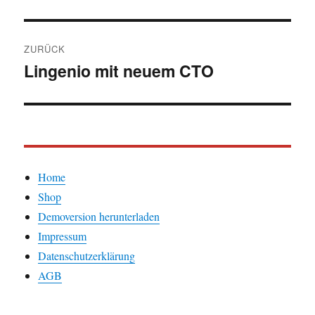
Beitragsnavigation
ZURÜCK
Lingenio mit neuem CTO
Vorheriger
Beitrag:
Home
Shop
Demoversion herunterladen
Impressum
Datenschutzerklärung
AGB