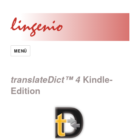
MENÜ
Kindle-
translateDict™ 4
Edition